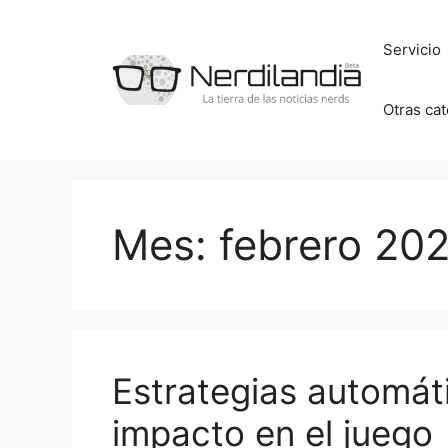
Saltar
al
Servicio
contenido
Otras ca
Mes:
febrero 20
Estrategias automáti
impacto en el juego