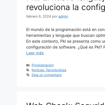
revoluciona la confi
febrero 6, 2024
por
admin
El mundo de la programación está en cons
herramientas y lenguaje que buscan optimiz
En este contexto, Pkl se presenta como u
configuración de software. ¿Qué es Pkl? 
Leer más
Categorías
Programación
Etiquetas
Noticias Tecnologícas
Deja un comentario