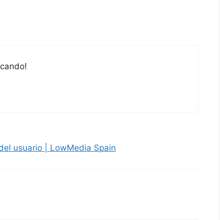
scando!
o del usuario | LowMedia Spain