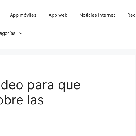
App móviles
App web
Noticias Internet
Red
tegorías
video para que
bre las