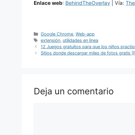
Enlace web
:
BehindTheOverlay
| Vía:
Th
Categorías
Google Chrome
,
Web-app
Etiquetas
extensión
,
utilidades en linea
12 Juegos gratuitos para que los niños practiq
Sitios donde descargar miles de fotos gratis [P
Deja un comentario
Comentario