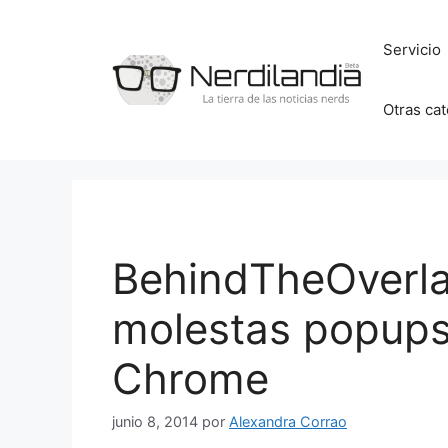
Saltar
al
Servicio
contenido
Otras ca
BehindTheOverlay
molestas popups
Chrome
junio 8, 2014
por
Alexandra Corrao