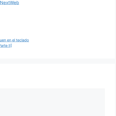
eNextWeb
uen en el teclado
arte II]