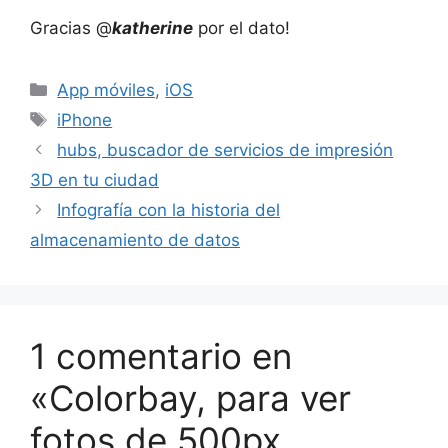
Gracias @
katherine
por el dato!
Categorías
App móviles
,
iOS
Etiquetas
iPhone
hubs, buscador de servicios de impresión
3D en tu ciudad
Infografía con la historia del
almacenamiento de datos
1 comentario en
«Colorbay, para ver
fotos de 500px,