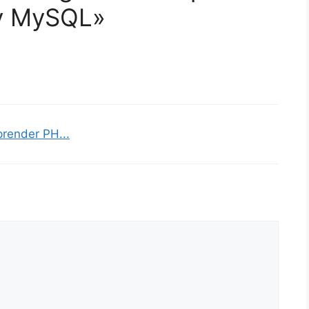
 y MySQL»
prender PH...