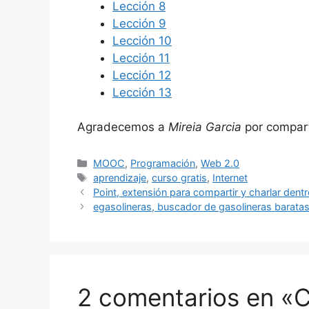
Lección 8
Lección 9
Lección 10
Lección 11
Lección 12
Lección 13
Agradecemos a
Mireia Garcia
por compart
Categorías
MOOC
,
Programación
,
Web 2.0
Etiquetas
aprendizaje
,
curso gratis
,
Internet
Point, extensión para compartir y charlar dent
egasolineras, buscador de gasolineras barata
2 comentarios en «C