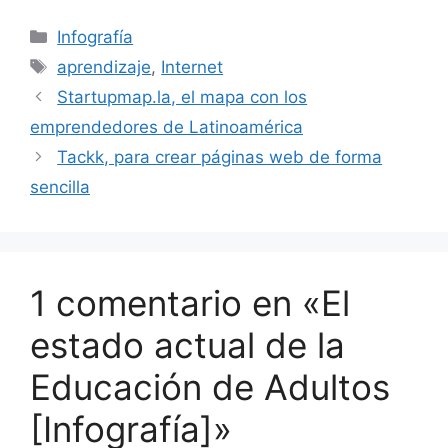
Categorías
Infografía
Etiquetas
aprendizaje
,
Internet
Startupmap.la, el mapa con los
emprendedores de Latinoamérica
Tackk, para crear páginas web de forma
sencilla
1 comentario en «El
estado actual de la
Educación de Adultos
[Infografía]»