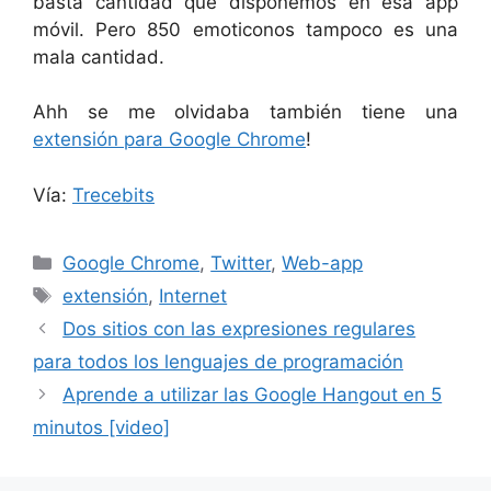
basta cantidad que disponemos en esa app
móvil. Pero 850 emoticonos tampoco es una
mala cantidad.
Ahh se me olvidaba también tiene una
extensión para Google Chrome
!
Vía:
Trecebits
Categorías
Google Chrome
,
Twitter
,
Web-app
Etiquetas
extensión
,
Internet
Dos sitios con las expresiones regulares
para todos los lenguajes de programación
Aprende a utilizar las Google Hangout en 5
minutos [video]