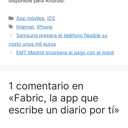
disponible para Android.
Categorías
App móviles
,
iOS
Etiquetas
Internet
,
iPhone
Samsung prepara el teléfono flexible su
costo unos mil euros
EMT Madrid incorpora el pago con el móvil
1 comentario en
«Fabric, la app que
escribe un diario por tí»