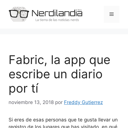
Saltar
al
Menú
contenido
Fabric, la app que
escribe un diario
por tí
noviembre 13, 2018
por
Freddy Gutierrez
Si eres de esas personas que te gusta llevar un
registro de los lugares que has visitado, en qué