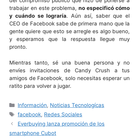
del compromiso público que hizo de ponerse a
trabajar en este problema,
no especificó cómo
y cuándo se lograría
. Aún así, saber que el
CEO de Facebook sabe de primera mano que la
gente quiere que esto se arregle es algo bueno,
y esperamos que la respuesta llegue muy
pronto.
Mientras tanto, sé una buena persona y no
envíes invitaciones de Candy Crush a tus
amigos de Facebook, solo necesitas esperar un
ratito para volver a jugar.
Categorías
Información
,
Noticias Tecnologícas
Etiquetas
facebook
,
Redes Sociales
Everbuying lanza promoción de los
smartphone Cubot