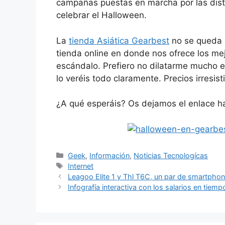
campañas puestas en marcha por las distin
celebrar el Halloween.
La
tienda Asiática Gearbest
no se queda a
tienda online en donde nos ofrece los me
escándalo. Prefiero no dilatarme mucho 
lo veréis todo claramente. Precios irresis
¿A qué esperáis? Os dejamos el enlace ha
Categorías
Geek
,
Información
,
Noticias Tecnologícas
Etiquetas
Internet
Leagoo Elite 1 y Thl T6C, un par de smartpho
Infografía interactiva con los salarios en tiemp