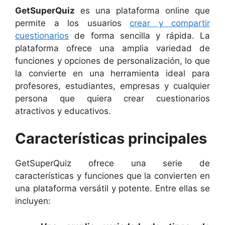
GetSuperQuiz
es una plataforma online que
permite a los usuarios
crear y compartir
cuestionarios
de forma sencilla y rápida. La
plataforma ofrece una amplia variedad de
funciones y opciones de personalización, lo que
la convierte en una herramienta ideal para
profesores, estudiantes, empresas y cualquier
persona que quiera crear cuestionarios
atractivos y educativos.
Características principales
GetSuperQuiz ofrece una serie de
características y funciones que la convierten en
una plataforma versátil y potente. Entre ellas se
incluyen: