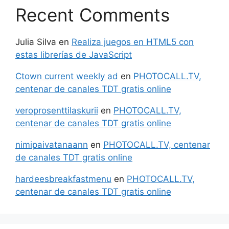
Recent Comments
Julia Silva
en
Realiza juegos en HTML5 con
estas librerías de JavaScript
Ctown current weekly ad
en
PHOTOCALL.TV,
centenar de canales TDT gratis online
veroprosenttilaskurii
en
PHOTOCALL.TV,
centenar de canales TDT gratis online
nimipaivatanaann
en
PHOTOCALL.TV, centenar
de canales TDT gratis online
hardeesbreakfastmenu
en
PHOTOCALL.TV,
centenar de canales TDT gratis online