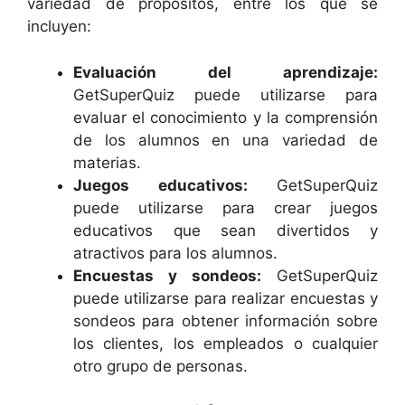
variedad de propósitos, entre los que se
incluyen:
Evaluación del aprendizaje:
GetSuperQuiz puede utilizarse para
evaluar el conocimiento y la comprensión
de los alumnos en una variedad de
materias.
Juegos educativos:
GetSuperQuiz
puede utilizarse para crear juegos
educativos que sean divertidos y
atractivos para los alumnos.
Encuestas y sondeos:
GetSuperQuiz
puede utilizarse para realizar encuestas y
sondeos para obtener información sobre
los clientes, los empleados o cualquier
otro grupo de personas.