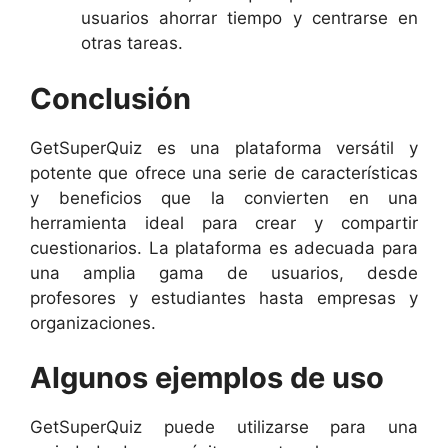
usuarios ahorrar tiempo y centrarse en
otras tareas.
Conclusión
GetSuperQuiz es una plataforma versátil y
potente que ofrece una serie de características
y beneficios que la convierten en una
herramienta ideal para crear y compartir
cuestionarios. La plataforma es adecuada para
una amplia gama de usuarios, desde
profesores y estudiantes hasta empresas y
organizaciones.
Algunos ejemplos de uso
GetSuperQuiz puede utilizarse para una