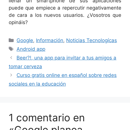
llenar un smartphone de sus aplicaciones
puede que empiece a repercutir negativamente
de cara a los nuevos usuarios. ¿Vosotros que
opináis?
Categorías
Google
,
Información
,
Noticias Tecnologícas
Etiquetas
Android app
Beer?!, una app para invitar a tus amigos a
tomar cerveza
Curso gratis online en español sobre redes
sociales en la educación
1 comentario en
«Google planea