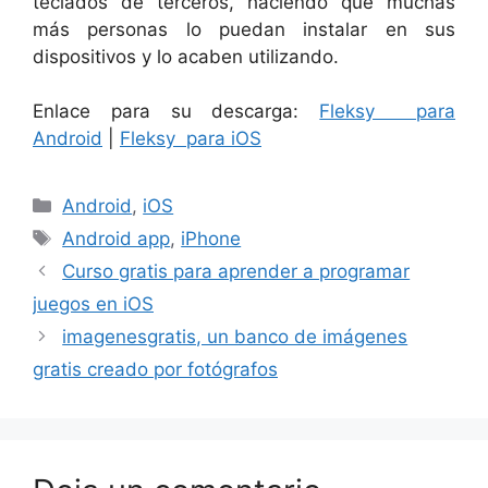
teclados de terceros, haciendo que muchas
más personas lo puedan instalar en sus
dispositivos y lo acaben utilizando.
Enlace para su descarga:
Fleksy para
Android
|
Fleksy para iOS
Categorías
Android
,
iOS
Etiquetas
Android app
,
iPhone
Curso gratis para aprender a programar
juegos en iOS
imagenesgratis, un banco de imágenes
gratis creado por fotógrafos