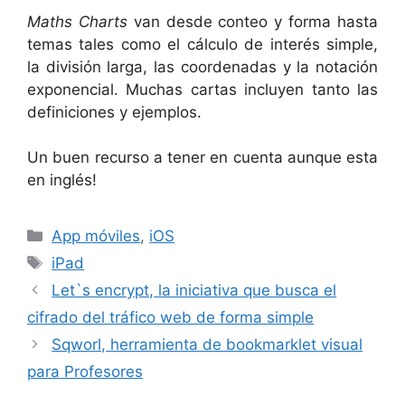
Maths Charts
van desde conteo y forma hasta
temas tales como el cálculo de interés simple,
la división larga, las coordenadas y la notación
exponencial. Muchas cartas incluyen tanto las
definiciones y ejemplos.
Un buen recurso a tener en cuenta aunque esta
en inglés!
Categorías
App móviles
,
iOS
Etiquetas
iPad
Let`s encrypt, la iniciativa que busca el
cifrado del tráfico web de forma simple
Sqworl, herramienta de bookmarklet visual
para Profesores