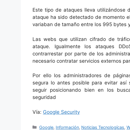
Este tipo de ataques lleva utilizándose
ataque ha sido detectado de momento el 
variaban de tamaño entre los 995 bytes y
Las webs que utilizan cifrado de tráfi
ataque. Igualmente los ataques DDo
contrarrestar por parte de los administ
necesario contratar servicios externos pa
Por ello los administradores de págin
segura lo antes posible para evitar así
seguir posicionando bien en los bu
seguridad
Vía:
Google Security
Categorías
Google
,
Información
,
Noticias Tecnologícas
,
W