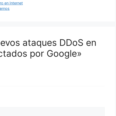
o en Internet
dernos
uevos ataques DDoS en
ctados por Google»