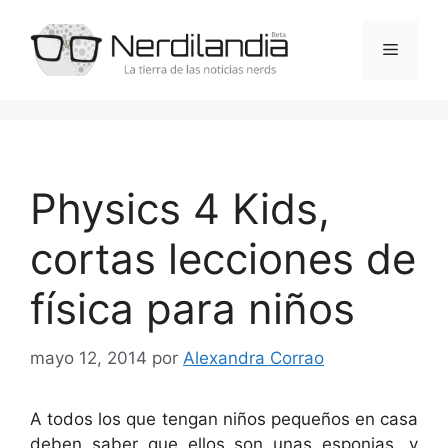
Saltar
al
Menú
contenido
Physics 4 Kids,
cortas lecciones de
física para niños
mayo 12, 2014
por
Alexandra Corrao
A todos los que tengan niños pequeños en casa
deben saber que ellos son unas esponjas, y