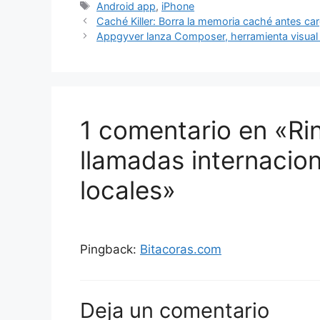
Etiquetas
Android app
,
iPhone
Caché Killer: Borra la memoria caché antes car
Appgyver lanza Composer, herramienta visual 
1 comentario en «Rin
llamadas internacio
locales»
Pingback:
Bitacoras.com
Deja un comentario