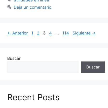
utilidades en linea
Deja un comentario
Página
Página
Página
Página
Página
←
Anterior
1
2
3
4
…
114
Siguiente
→
Buscar
Buscar
Recent Posts