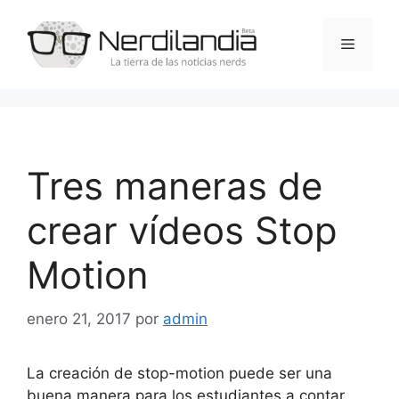
Saltar
al
Menú
contenido
Tres maneras de
crear vídeos Stop
Motion
enero 21, 2017
por
admin
La creación de stop-motion puede ser una
buena manera para los estudiantes a contar