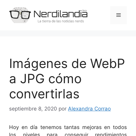
Saltar
al
Menú
contenido
Imágenes de WebP
a JPG cómo
convertirlas
septiembre 8, 2020
por
Alexandra Corrao
Hoy en día tenemos tantas mejoras en todos
los niveles para conseguir rendimientos