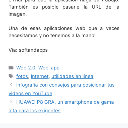
También es posible pasarle la URL de la
imagen.
Una de esas aplicaciones web que a veces
necesitamos y no tenemos a la mano!
Vía: softandapps
Categorías
Web 2.0
,
Web-app
Etiquetas
fotos
,
Internet
,
utilidades en linea
Infografía con consejos para posicionar tus
videos en YouTube
HUAWEI P8 GRA, un smartphone de gama
alta para los exigentes