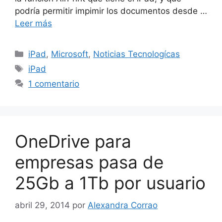
podría permitir impimir los documentos desde …
Leer más
Categorías
iPad
,
Microsoft
,
Noticias Tecnologícas
Etiquetas
iPad
1 comentario
OneDrive para
empresas pasa de
25Gb a 1Tb por usuario
abril 29, 2014
por
Alexandra Corrao