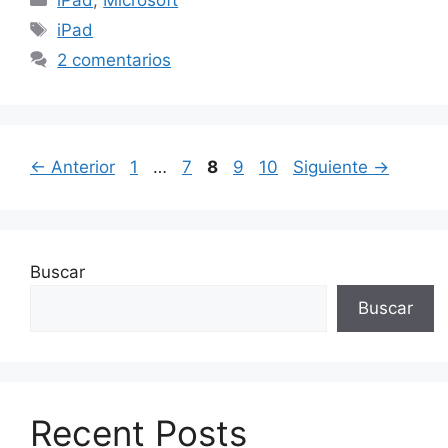
iPad
,
Microsoft
Etiquetas
iPad
2 comentarios
Página
Página
Página
Página
Página
←
Anterior
1
…
7
8
9
10
Siguiente
→
Buscar
Buscar
Recent Posts