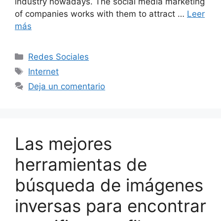
industry nowadays. The social media marketing
of companies works with them to attract …
Leer
más
Categorías
Redes Sociales
Etiquetas
Internet
Deja un comentario
Las mejores
herramientas de
búsqueda de imágenes
inversas para encontrar