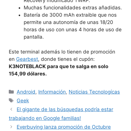
Recovery modificado TWRP.
Muchas funcionalidades extras añadidas.
Batería de 3000 mAh extraible que nos
permite una autonomía de unas 18/20
horas de uso con unas 4 horas de uso de
pantalla.
Este terminal además lo tienen de promoción
en
Gearbest
, donde tienes el cupón:
K3NOTEBLACK para que te salga en solo
154,99 dólares.
Categorías
Android
,
Información
,
Noticias Tecnologícas
Etiquetas
Geek
El gigante de las búsquedas podría estar
trabajando en Google familias!
Everbuying lanza promoción de Octubre