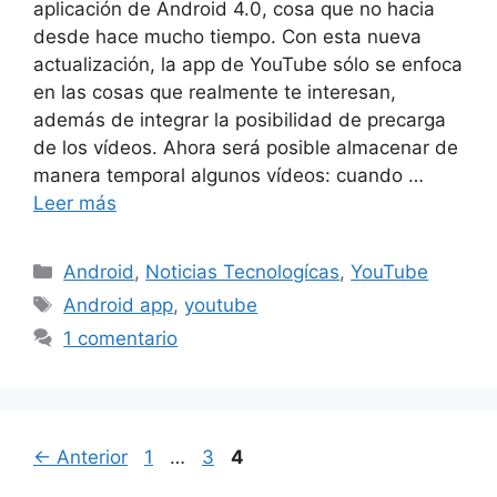
aplicación de Android 4.0, cosa que no hacia
desde hace mucho tiempo. Con esta nueva
actualización, la app de YouTube sólo se enfoca
en las cosas que realmente te interesan,
además de integrar la posibilidad de precarga
de los vídeos. Ahora será posible almacenar de
manera temporal algunos vídeos: cuando …
Leer más
Categorías
Android
,
Noticias Tecnologícas
,
YouTube
Etiquetas
Android app
,
youtube
1 comentario
Página
Página
Página
←
Anterior
1
…
3
4