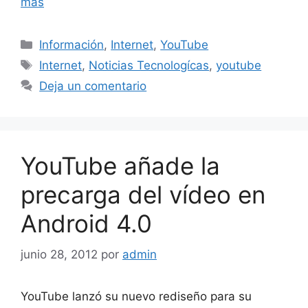
más
Categorías
Información
,
Internet
,
YouTube
Etiquetas
Internet
,
Noticias Tecnologícas
,
youtube
Deja un comentario
YouTube añade la
precarga del vídeo en
Android 4.0
junio 28, 2012
por
admin
YouTube lanzó su nuevo rediseño para su