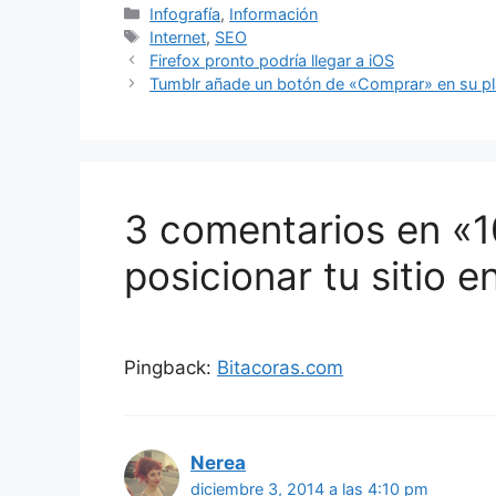
Categorías
Infografía
,
Información
Etiquetas
Internet
,
SEO
Firefox pronto podría llegar a iOS
Tumblr añade un botón de «Comprar» en su p
3 comentarios en «1
posicionar tu sitio e
Pingback:
Bitacoras.com
Nerea
diciembre 3, 2014 a las 4:10 pm