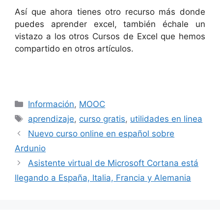
Así que ahora tienes otro recurso más donde
puedes aprender excel, también échale un
vistazo a los otros Cursos de Excel que hemos
compartido en otros artículos.
Categorías
Información
,
MOOC
Etiquetas
aprendizaje
,
curso gratis
,
utilidades en linea
Nuevo curso online en español sobre
Ardunio
Asistente virtual de Microsoft Cortana está
llegando a España, Italia, Francia y Alemania