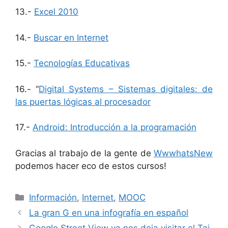
13.-
Excel 2010
14.-
Buscar en Internet
15.-
Tecnologías Educativas
16.- “
Digital Systems – Sistemas digitales: de
las puertas lógicas al procesador
17.-
Android: Introducción a la programación
Gracias al trabajo de la gente de
WwwhatsNew
podemos hacer eco de estos cursos!
Categorías
Información
,
Internet
,
MOOC
La gran G en una infografía en español
Google Street View ya nos deja visitar el Taj