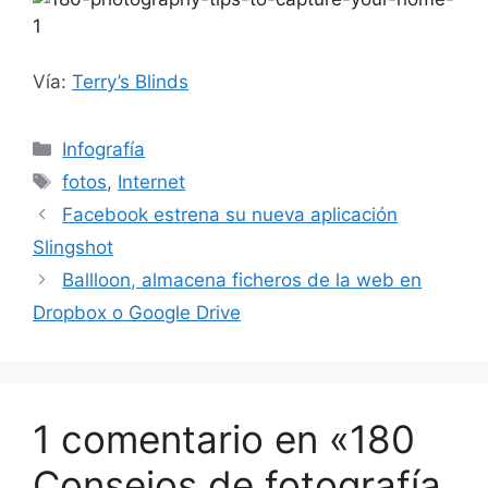
Vía:
Terry’s Blinds
Categorías
Infografía
Etiquetas
fotos
,
Internet
Facebook estrena su nueva aplicación
Slingshot
Ballloon, almacena ficheros de la web en
Dropbox o Google Drive
1 comentario en «180
Consejos de fotografía