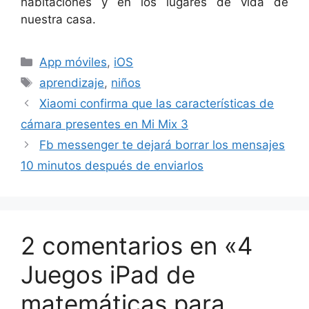
habitaciones y en los lugares de vida de
nuestra casa.
Categorías
App móviles
,
iOS
Etiquetas
aprendizaje
,
niños
Xiaomi confirma que las características de
cámara presentes en Mi Mix 3
Fb messenger te dejará borrar los mensajes
10 minutos después de enviarlos
2 comentarios en «4
Juegos iPad de
matemáticas para