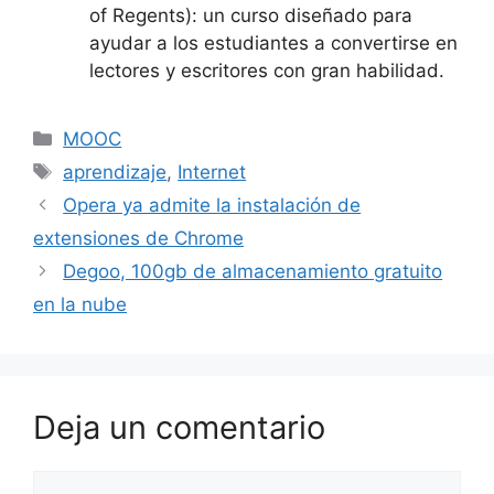
of Regents): un curso diseñado para
ayudar a los estudiantes a convertirse en
lectores y escritores con gran habilidad.
Categorías
MOOC
Etiquetas
aprendizaje
,
Internet
Opera ya admite la instalación de
extensiones de Chrome
Degoo, 100gb de almacenamiento gratuito
en la nube
Deja un comentario
Comentario