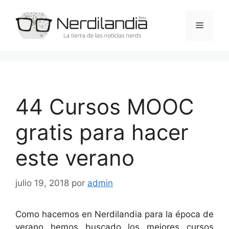
Saltar
al
Menú
contenido
44 Cursos MOOC
gratis para hacer
este verano
julio 19, 2018
por
admin
Como hacemos en Nerdilandia para la época de
verano hemos buscado los mejores cursos