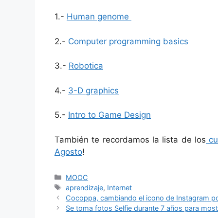
1.-
Human genome
2.-
Computer programming basics
3.-
Robotica
4.-
3-D graphics
5.-
Intro to Game Design
También te recordamos la lista de los
cu
Agosto
!
Categorías
MOOC
Etiquetas
aprendizaje
,
Internet
Cocoppa, cambiando el icono de Instagram po
Se toma fotos Selfie durante 7 años para mos