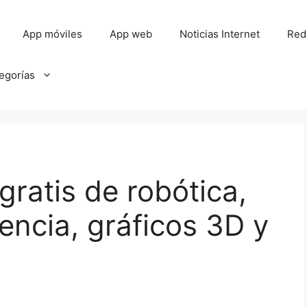
App móviles
App web
Noticias Internet
Red
tegorías
ratis de robótica,
encia, gráficos 3D y
s