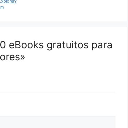
Explorer?
ram
0 eBooks gratuitos para
sores»