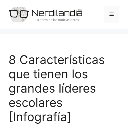
Saltar
al
Menú
contenido
8 Características
que tienen los
grandes líderes
escolares
[Infografía]