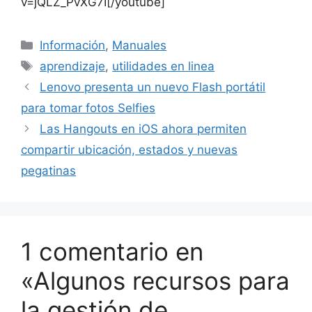
v=jQLZ_PvXG7I[/youtube]
Categorías
Información
,
Manuales
Etiquetas
aprendizaje
,
utilidades en linea
Lenovo presenta un nuevo Flash portátil
para tomar fotos Selfies
Las Hangouts en iOS ahora permiten
compartir ubicación, estados y nuevas
pegatinas
1 comentario en
«Algunos recursos para
la gestión de