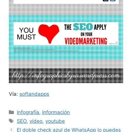
Vía:
softandapps
Categorías
Infografía
,
Información
Etiquetas
SEO
,
vídeo
,
youtube
El doble check azul de WhatsApp lo puedes