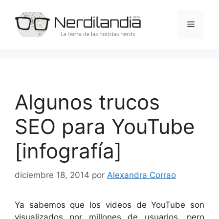
Saltar
al
Menú
contenido
Algunos trucos
SEO para YouTube
[infografía]
diciembre 18, 2014
por
Alexandra Corrao
Ya sabemos que los videos de YouTube son
visualizados por millones de usuarios, pero