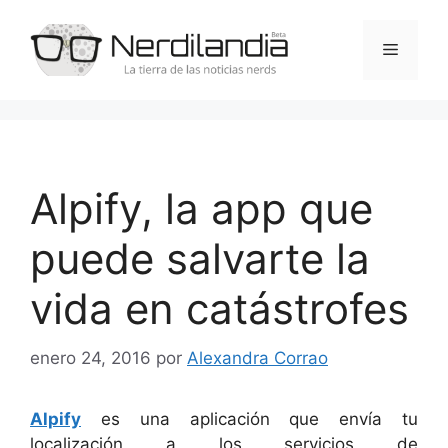
Saltar
al
Menú
contenido
Alpify, la app que
puede salvarte la
vida en catástrofes
enero 24, 2016
por
Alexandra Corrao
Alpify
es una aplicación que envía tu
localización a los servicios de