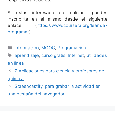
Si estás interesado en realizarlo puedes
inscribirte en el mismo desde el siguiente
enlace (
https://www.coursera.org/learn/a-
programar
).
Categorías
Información
,
MOOC
,
Programación
Etiquetas
aprendizaje
,
curso gratis
,
Internet
,
utilidades
en linea
7 Aplicaciones para ciencia y profesores de
química
Screencastify, para grabar la actividad en
una pestaña del navegador