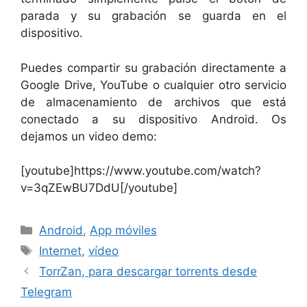
parada y su grabación se guarda en el
dispositivo.
Puedes compartir su grabación directamente a
Google Drive, YouTube o cualquier otro servicio
de almacenamiento de archivos que está
conectado a su dispositivo Android. Os
dejamos un video demo:
[youtube]https://www.youtube.com/watch?
v=3qZEwBU7DdU[/youtube]
Categorías
Android
,
App móviles
Etiquetas
Internet
,
vídeo
TorrZan, para descargar torrents desde
Telegram