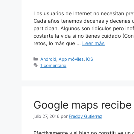
Los usuarios de Internet no necesitan pr
Cada años tenemos decenas y decenas de 
participan. Algunos son ridículos pero ino
costarte la vida si no tienes cuidado (
retos, lo más que …
Leer más
Categorías
Android
,
App móviles
,
iOS
1 comentario
Google maps recibe 
julio 27, 2016
por
Freddy Gutierrez
Efectivamente y si bien no constituye un