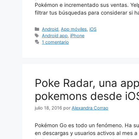
Pokémon e incrementado sus ventas. Yelp s
filtrar tus búsquedas para considerar si
Categorías
Android
,
App móviles
,
iOS
Etiquetas
Android app
,
iPhone
1 comentario
Poke Radar, una app 
pokemons desde iO
julio 18, 2016
por
Alexandra Corrao
Pokémon Go es todo un fenómeno. Ha su
en descargas y usuarios activos al mes a