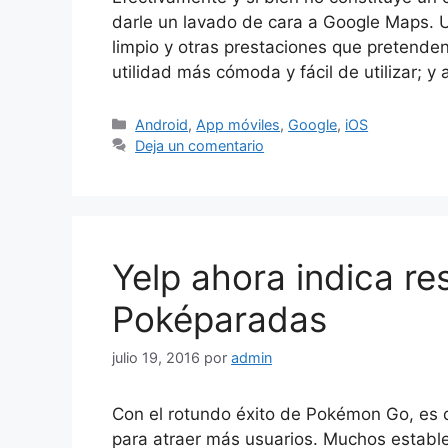
darle un lavado de cara a Google Maps. 
limpio y otras prestaciones que pretende
utilidad más cómoda y fácil de utilizar; y 
Categorías
Android
,
App móviles
,
Google
,
iOS
Deja un comentario
Yelp ahora indica re
Poképaradas
julio 19, 2016
por
admin
Con el rotundo éxito de Pokémon Go, es di
para atraer más usuarios. Muchos establ