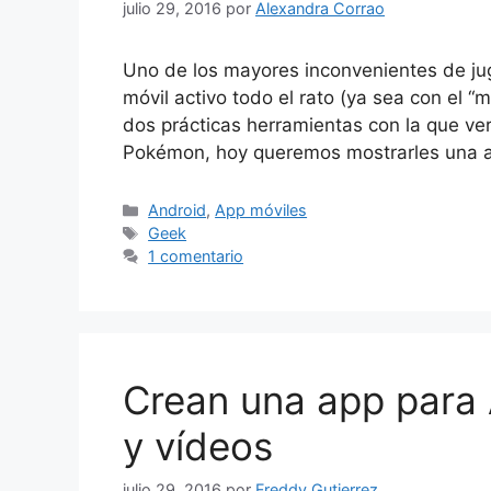
julio 29, 2016
por
Alexandra Corrao
Uno de los mayores inconvenientes de ju
móvil activo todo el rato (ya sea con el 
dos prácticas herramientas con la que ver
Pokémon, hoy queremos mostrarles una a
Categorías
Android
,
App móviles
Etiquetas
Geek
1 comentario
Crean una app para 
y vídeos
julio 29, 2016
por
Freddy Gutierrez