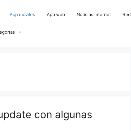
App móviles
App web
Noticias Internet
Red
tegorías
pdate con algunas