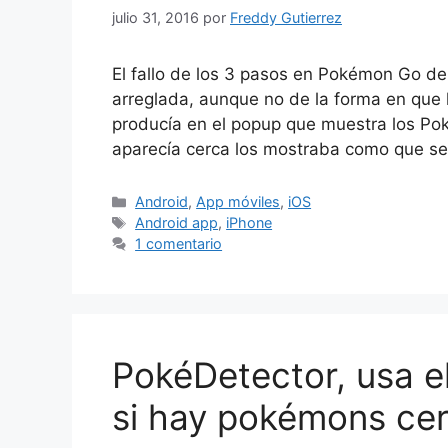
julio 31, 2016
por
Freddy Gutierrez
El fallo de los 3 pasos en Pokémon Go de
arreglada, aunque no de la forma en que l
producía en el popup que muestra los P
aparecía cerca los mostraba como que s
Categorías
Android
,
App móviles
,
iOS
Etiquetas
Android app
,
iPhone
1 comentario
PokéDetector, usa e
si hay pokémons ce