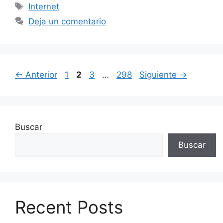
Etiquetas
Internet
Deja un comentario
Página
Página
Página
Página
←
Anterior
1
2
3
…
298
Siguiente
→
Buscar
Buscar
Recent Posts