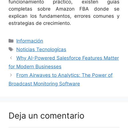
funcionamiento práctico, existen guías
completas sobre Amazon FBA donde se
explican los fundamentos, errores comunes y
estrategias de crecimiento.
Categorías
Información
Etiquetas
Noticias Tecnologícas
Why AI-Powered Salesforce Features Matter
for Modern Businesses
From Airwaves to Analytics: The Power of
Broadcast Monitoring Software
Deja un comentario