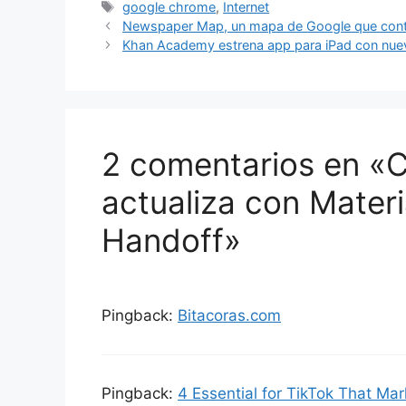
Etiquetas
google chrome
,
Internet
Newspaper Map, un mapa de Google que contie
Khan Academy estrena app para iPad con nuev
2 comentarios en «
actualiza con Materi
Handoff»
Pingback:
Bitacoras.com
Pingback:
4 Essential for TikTok That Ma