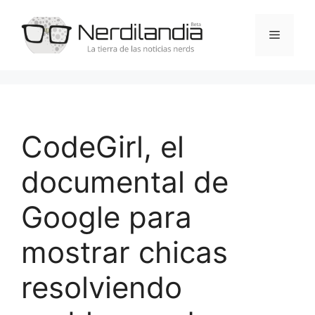
Saltar
al
Menú
contenido
CodeGirl, el
documental de
Google para
mostrar chicas
resolviendo