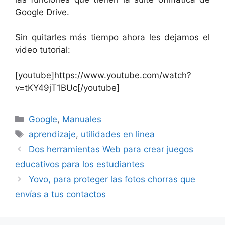
Google Drive.
Sin quitarles más tiempo ahora les dejamos el
video tutorial:
[youtube]https://www.youtube.com/watch?
v=tKY49jT1BUc[/youtube]
Categorías
Google
,
Manuales
Etiquetas
aprendizaje
,
utilidades en linea
Dos herramientas Web para crear juegos
educativos para los estudiantes
Yovo, para proteger las fotos chorras que
envías a tus contactos