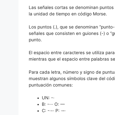
Las señales cortas se denominan puntos (·
la unidad de tiempo en código Morse.
Los puntos (.), que se denominan “punto-
señales que consisten en guiones (-) o “g
punto.
El espacio entre caracteres se utiliza par
mientras que el espacio entre palabras s
Para cada letra, número y signo de puntu
muestran algunos símbolos clave del códi
puntuación comunes:
UN: -·
B: -··· O: —
C: -·-· P: ·–·