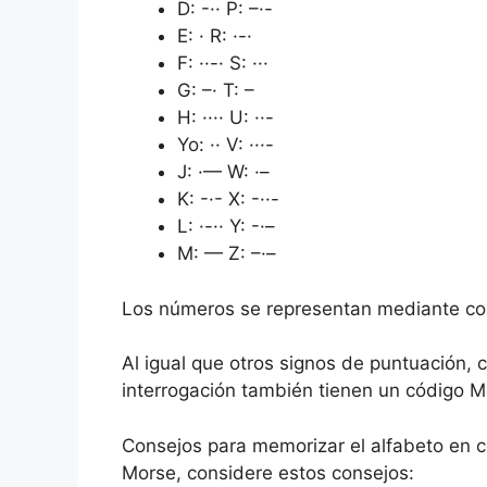
D: -·· P: –·-
E: · R: ·-·
F: ··-· S: ···
G: –· T: –
H: ···· U: ··-
Yo: ·· V: ···-
J: ·— W: ·–
K: -·- X: -··-
L: ·-·· Y: -·–
M: — Z: –·–
Los números se representan mediante com
Al igual que otros signos de puntuación, 
interrogación también tienen un código M
Consejos para memorizar el alfabeto en 
Morse, considere estos consejos: