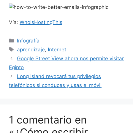
Vía:
WhoIsHostingThis
Categorías
Infografía
Etiquetas
aprendizaje
,
Internet
Google Street View ahora nos permite visitar
Egipto
Long Island revocará tus privilegios
telefónicos si conduces y usas el móvil
1 comentario en
«¿Cómo escribir