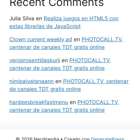
Recent Comments
Julia Silva
en
Realiza juegos en HTML5 con
estas librerías de JavaScript
Ctown current weekly ad
en
PHOTOCALL.TV,
centenar de canales TDT gratis online
veroprosenttilaskurii
en
PHOTOCALL.TV,
centenar de canales TDT gratis online
nimipaivatanaann
en
PHOTOCALL.TV, centenar
de canales TDT gratis online
hardeesbreakfastmenu
en
PHOTOCALL.TV,
centenar de canales TDT gratis online
© 2026 Nerdilandia
• Creado con
GeneratePress