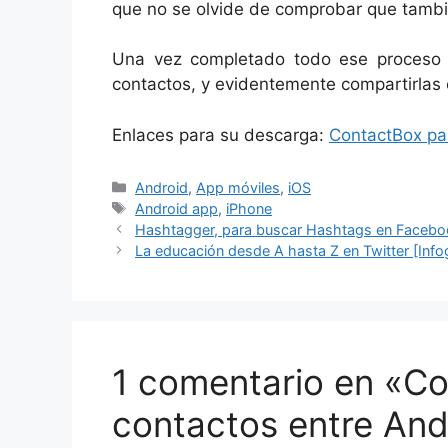
que no se olvide de comprobar que tambi
Una vez completado todo ese proceso 
contactos, y evidentemente compartirlas 
Enlaces para su descarga:
ContactBox pa
Categorías
Android
,
App móviles
,
iOS
Etiquetas
Android app
,
iPhone
Hashtagger, para buscar Hashtags en ​​Faceboo
La educación desde A hasta Z en Twitter [Infog
1 comentario en «C
contactos entre Andr